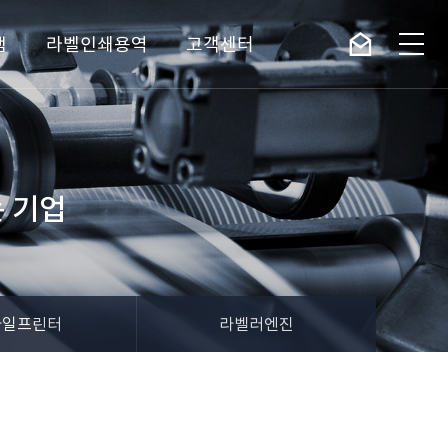
램
라벨인쇄용역
고객센터
 기업
바일프린터
라벨러엔진