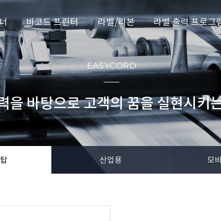
너
바코드 프린터
라벨/리본
라벨 출력 프로그
EASYCORD
력을 바탕으로 고객의 꿈을 실현시키는
탑
산업용
모