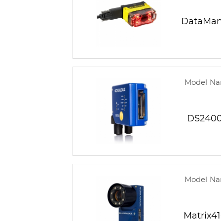
DataMan
Model N
DS240
Model N
Matrix4