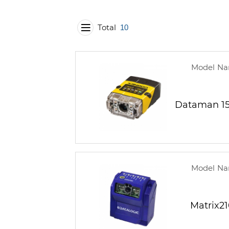
Total
10
Model N
Dataman 15
Model N
Matrix2