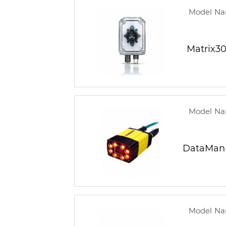
Model N
Matrix3
Model N
DataMan
Model N